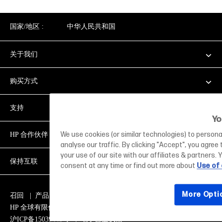
国家/地区 :
中华人民共和国
关于我们
购买方式
支持
Yo
We use cookies (or similar technologies) to persona
HP 合作伙伴
analyse our traffic. By clicking "Accept", you agree
your use of our site with our affiliates & partners
保持互联
consent at any time or find out more about
Use of
More Opti
召回
|
产品回收
|
可及性
|
隐私
|
使用条款
|
HP 全球有限保修和技术支持
|
Cookie Preferences
|
沪ICP备15039448号
|
电子营业执照